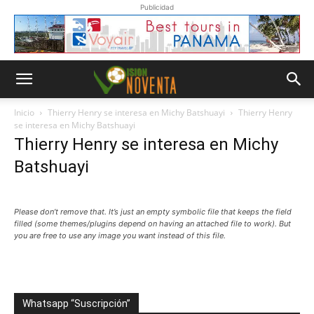
Publicidad
Inicio
Thierry Henry se interesa en Michy Batshuayi
Thierry Henry
se interesa en Michy Batshuayi
Thierry Henry se interesa en Michy
Batshuayi
Please don’t remove that. It’s just an empty symbolic file that keeps the field
filled (some themes/plugins depend on having an attached file to work). But
you are free to use any image you want instead of this file.
Whatsapp “Suscripción”