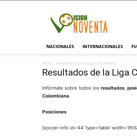
visionnoventa.com
NACIONALES
INTERNACIONALES
FU
Inicio
Resultados de la Liga Colombiana
Resultados de la Liga
Infórmate sobre todos los
resultados
,
posi
Colombiana
.
Posiciones
[soccer-info id=’44’ type=’table’ width=’95%’