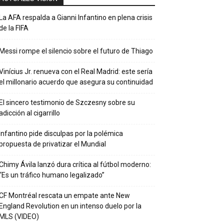
La AFA respalda a Gianni Infantino en plena crisis
de la FIFA
Messi rompe el silencio sobre el futuro de Thiago
Vinícius Jr. renueva con el Real Madrid: este sería
el millonario acuerdo que asegura su continuidad
El sincero testimonio de Szczesny sobre su
adicción al cigarrillo
Infantino pide disculpas por la polémica
propuesta de privatizar el Mundial
Chimy Ávila lanzó dura crítica al fútbol moderno:
“Es un tráfico humano legalizado”
CF Montréal rescata un empate ante New
England Revolution en un intenso duelo por la
MLS (VIDEO)