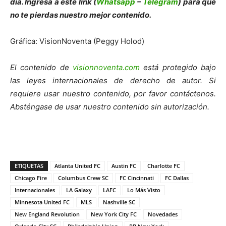
día. Ingresa a este link (
Whatsapp
–
Telegram
) para que
no te pierdas nuestro mejor contenido.
Gráfica: VisionNoventa (Peggy Holod)
El contenido de
visionnoventa.com
está protegido bajo
las leyes internacionales de derecho de autor. Si
requiere usar nuestro contenido, por favor contáctenos.
Absténgase de usar nuestro contenido sin autorización.
ETIQUETAS
Atlanta United FC
Austin FC
Charlotte FC
Chicago Fire
Columbus Crew SC
FC Cincinnati
FC Dallas
Internacionales
LA Galaxy
LAFC
Lo Más Visto
Minnesota United FC
MLS
Nashville SC
New England Revolution
New York City FC
Novedades