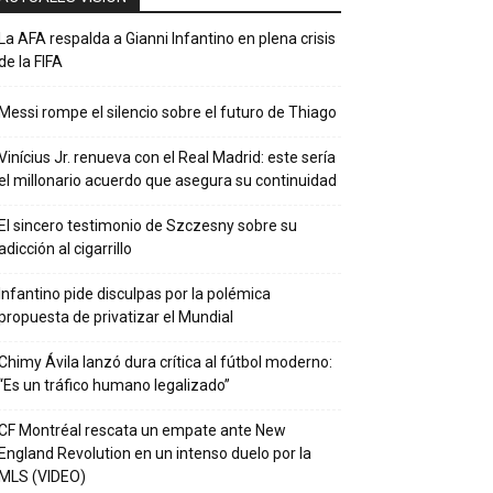
La AFA respalda a Gianni Infantino en plena crisis
de la FIFA
Messi rompe el silencio sobre el futuro de Thiago
Vinícius Jr. renueva con el Real Madrid: este sería
el millonario acuerdo que asegura su continuidad
El sincero testimonio de Szczesny sobre su
adicción al cigarrillo
Infantino pide disculpas por la polémica
propuesta de privatizar el Mundial
Chimy Ávila lanzó dura crítica al fútbol moderno:
“Es un tráfico humano legalizado”
CF Montréal rescata un empate ante New
England Revolution en un intenso duelo por la
MLS (VIDEO)