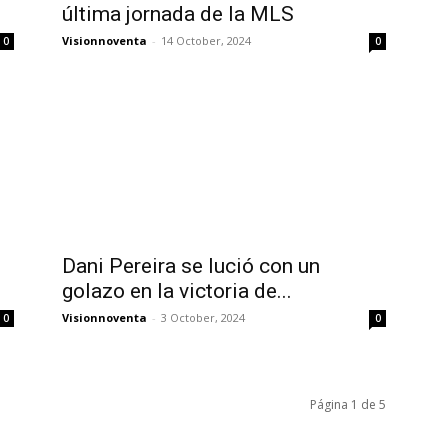
última jornada de la MLS
Visionnoventa
-
14 October, 2024
0
0
Dani Pereira se lució con un
golazo en la victoria de...
Visionnoventa
-
3 October, 2024
0
0
Página 1 de 5