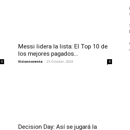
Messi lidera la lista: El Top 10 de
los mejores pagados...
Visionnoventa
-
25 October, 2024
0
0
Decision Day: Así se jugará la