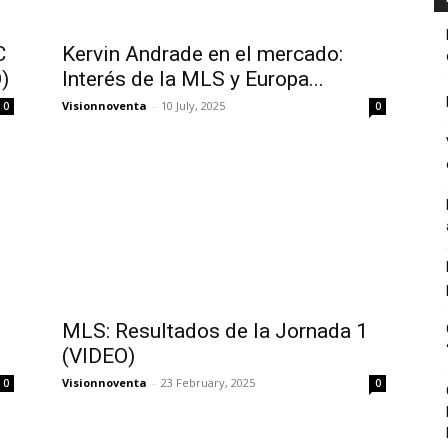
C
Kervin Andrade en el mercado:
)
Interés de la MLS y Europa...
Visionnoventa
-
10 July, 2025
0
0
MLS: Resultados de la Jornada 1
(VIDEO)
Visionnoventa
-
23 February, 2025
0
0