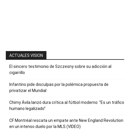
mensaje con
la palabra
“Suscripción”
para recibir
nuestro
boletín
ACTUALES VISION
El sincero testimonio de Szczesny sobre su adicción al
cigarrillo
Infantino pide disculpas por la polémica propuesta de
privatizar el Mundial
Chimy Ávila lanzó dura crítica al fútbol moderno: “Es un tráfico
humano legalizado”
CF Montréal rescata un empate ante New England Revolution
en un intenso duelo por la MLS (VIDEO)