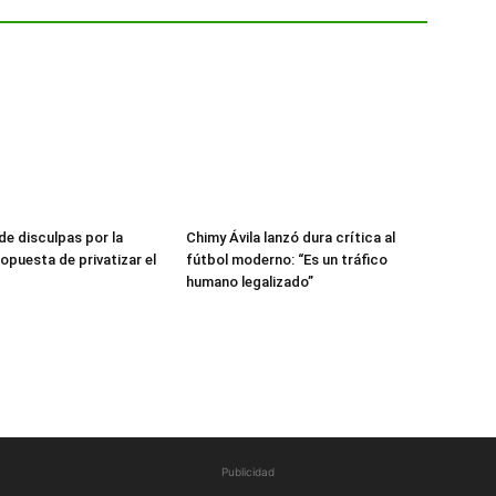
de disculpas por la
Chimy Ávila lanzó dura crítica al
opuesta de privatizar el
fútbol moderno: “Es un tráfico
humano legalizado”
Publicidad