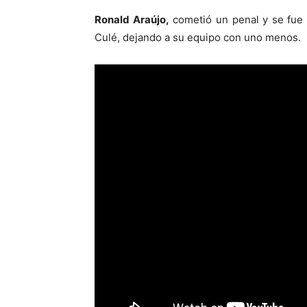
Ronald Araújo,
cometió un penal y se fue 
Culé, dejando a su equipo con uno menos.