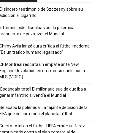
El sincero testimonio de Szczesny sobre su
adicción al cigarrillo
Infantino pide disculpas por la polémica
propuesta de privatizar el Mundial
Chimy Ávila lanzó dura crítica al fútbol moderno:
“Es un tráfico humano legalizado”
CF Montréal rescata un empate ante New
England Revolution en un intenso duelo por la
MLS (VIDEO)
¡Escándalo total! El millonario sueldo que iba a
ganar Infantino si vendía el Mundial
Se acabó la polémica: La tajante decisión de la
FIFA que celebra todo el planeta fútbol
Guerra total en el fútbol: UEFA emite un feroz
comunicado contra el plan comercial de