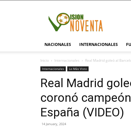
visionnoventa.com
NACIONALES
INTERNACIONALES
F
Inicio
Internacionales
Real Madrid goleó al Barcel
Internacionales
Lo Más Visto
Real Madrid gole
coronó campeón 
España (VIDEO)
14 January, 2024