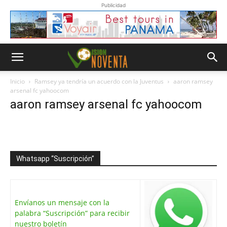
Publicidad
Inicio
Ramsey ya tendría un acuerdo con la Juventus
aaron ramsey
arsenal fc yahoocom
aaron ramsey arsenal fc yahoocom
Whatsapp “Suscripción”
Envíanos un mensaje con la
palabra “Suscripción” para recibir
nuestro boletín