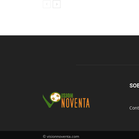
SO
Cont
© visionnoventa.com