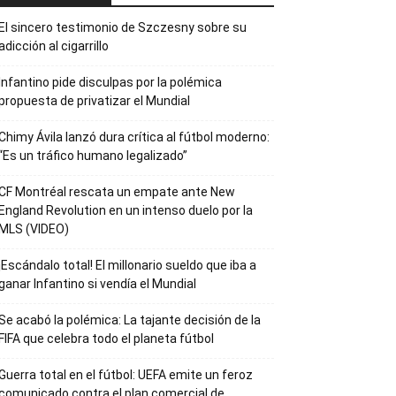
El sincero testimonio de Szczesny sobre su
adicción al cigarrillo
Infantino pide disculpas por la polémica
propuesta de privatizar el Mundial
Chimy Ávila lanzó dura crítica al fútbol moderno:
“Es un tráfico humano legalizado”
CF Montréal rescata un empate ante New
England Revolution en un intenso duelo por la
MLS (VIDEO)
¡Escándalo total! El millonario sueldo que iba a
ganar Infantino si vendía el Mundial
Se acabó la polémica: La tajante decisión de la
FIFA que celebra todo el planeta fútbol
Guerra total en el fútbol: UEFA emite un feroz
comunicado contra el plan comercial de