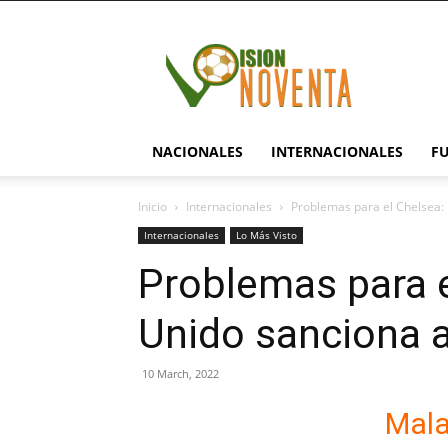
visionnoventa.com
NACIONALES
INTERNACIONALES
F
Inicio
Internacionales
Problemas para el Chelsea:
Internacionales
Lo Más Visto
Problemas para e
Unido sanciona 
10 March, 2022
Mala