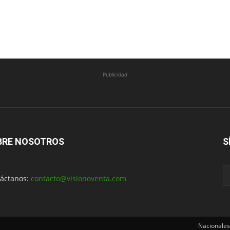
Publicidad
BRE NOSOTROS
S
áctanos:
contacto@visionoventa.com
Nacionales