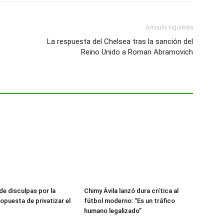
Artículo siguiente
La respuesta del Chelsea tras la sanción del
Reino Unido a Roman Abramovich
de disculpas por la
Chimy Ávila lanzó dura crítica al
opuesta de privatizar el
fútbol moderno: “Es un tráfico
humano legalizado”