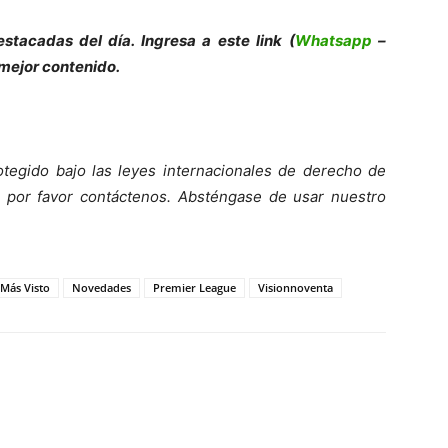
es
tacadas del día. Ingresa a este link (
Whatsapp
–
 mejor contenido.
otegido bajo las leyes internacionales de derecho de
 por favor contáct
enos. Absténgase de usar nuestro
 Más Visto
Novedades
Premier League
Visionnoventa