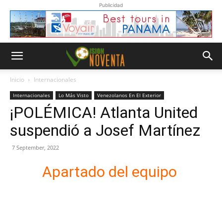
Publicidad
Inicio
Internacionales
Internacionales
Lo Más Visto
Venezolanos En El Exterior
¡POLÉMICA! Atlanta United
suspendió a Josef Martínez
7 September, 2022
Apartado del equipo