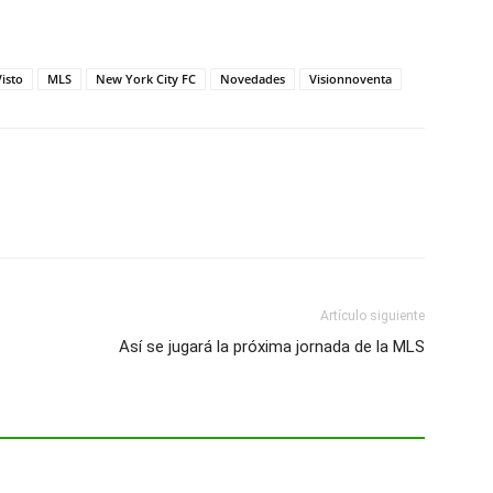
isto
MLS
New York City FC
Novedades
Visionnoventa
Artículo siguiente
Así se jugará la próxima jornada de la MLS