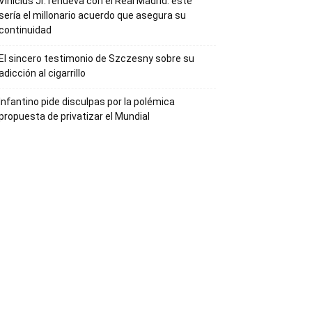
Vinícius Jr. renueva con el Real Madrid: este
sería el millonario acuerdo que asegura su
continuidad
El sincero testimonio de Szczesny sobre su
adicción al cigarrillo
Infantino pide disculpas por la polémica
propuesta de privatizar el Mundial