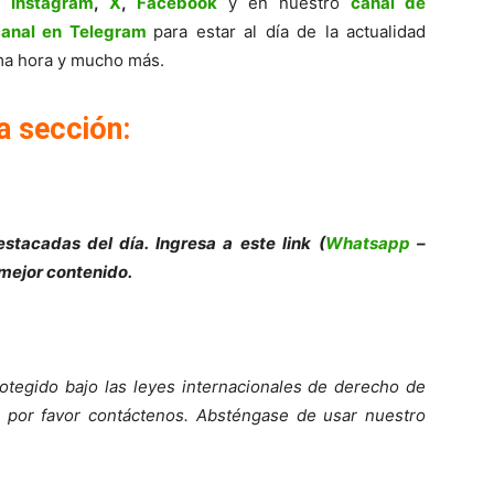
,
Instagram
,
X
,
Facebook
y en nuestro
canal de
canal en Telegram
para estar al día de la actualidad
tima hora y mucho más.
a sección:
stacadas del día. Ingresa a este link (
Whatsapp
–
 mejor contenido.
otegido bajo las leyes internacionales de derecho de
o, por favor contáctenos. Absténgase de usar nuestro