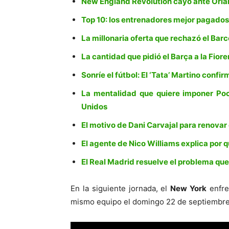
New England Revolution cayó ante Orla
Top 10: los entrenadores mejor pagados
La millonaria oferta que rechazó el Bar
La cantidad que pidió el Barça a la Fior
Sonríe el fútbol: El ‘Tata’ Martino confi
La mentalidad que quiere imponer Poc
Unidos
El motivo de Dani Carvajal para renovar
El agente de Nico Williams explica por q
El Real Madrid resuelve el problema que 
En la siguiente jornada, el
New York
enfre
mismo equipo el domingo 22 de septiembre