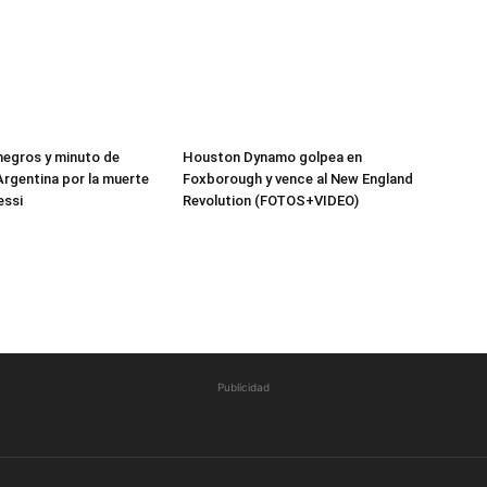
negros y minuto de
Houston Dynamo golpea en
 Argentina por la muerte
Foxborough y vence al New England
essi
Revolution (FOTOS+VIDEO)
Publicidad