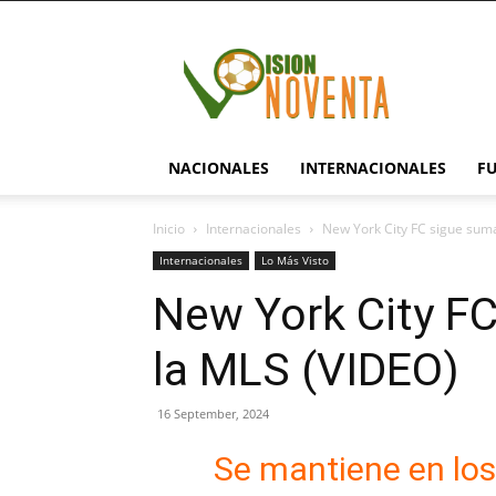
visionnoventa.com
NACIONALES
INTERNACIONALES
F
Inicio
Internacionales
New York City FC sigue sum
Internacionales
Lo Más Visto
New York City F
la MLS (VIDEO)
16 September, 2024
Se mantiene en los