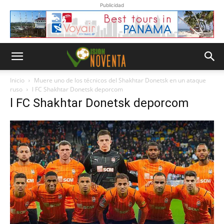
Publicidad
Inicio
Muere uno de los técnicos del Shakhtar Donetsk en un ataque
ruso
l FC Shakhtar Donetsk deporcom
l FC Shakhtar Donetsk deporcom