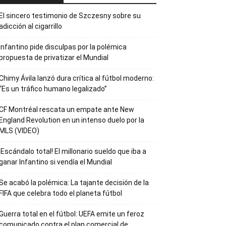
El sincero testimonio de Szczesny sobre su
adicción al cigarrillo
Infantino pide disculpas por la polémica
propuesta de privatizar el Mundial
Chimy Ávila lanzó dura crítica al fútbol moderno:
“Es un tráfico humano legalizado”
CF Montréal rescata un empate ante New
England Revolution en un intenso duelo por la
MLS (VIDEO)
¡Escándalo total! El millonario sueldo que iba a
ganar Infantino si vendía el Mundial
Se acabó la polémica: La tajante decisión de la
FIFA que celebra todo el planeta fútbol
Guerra total en el fútbol: UEFA emite un feroz
comunicado contra el plan comercial de