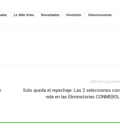
nales
Lo Más Visto
Novedades
Vinotinto
Visionnoventa
Artículo siguiente
e
Solo queda el repechaje: Las 2 selecciones con
vida en las Eliminatorias CONMEBOL