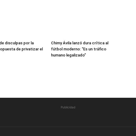
de disculpas por la
Chimy Ávila lanzó dura crítica al
opuesta de privatizar el
fútbol moderno: “Es un tráfico
humano legalizado”
Publicidad