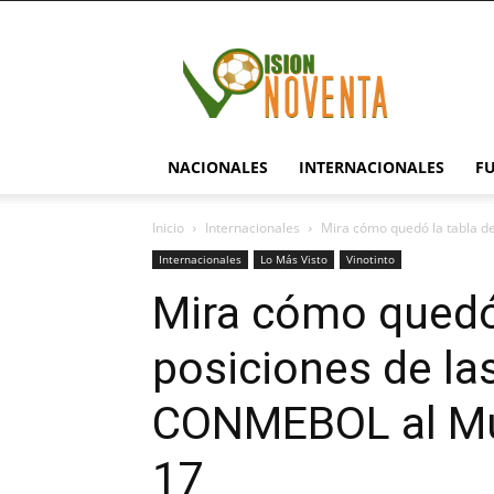
visionnoventa.com
NACIONALES
INTERNACIONALES
F
Inicio
Internacionales
Mira cómo quedó la tabla de
Internacionales
Lo Más Visto
Vinotinto
Mira cómo quedó 
posiciones de la
CONMEBOL al Mun
17