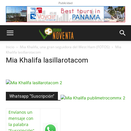
Publicidad
Inicio
Mia Khalifa, una gran seguidora del West Ham (FOTOS)
Mia
Khalifa lasillarotacom
Mia Khalifa lasillarotacom
Whatsapp “Suscripción”
Envíanos un
mensaje con
la palabra
“Suscripción”