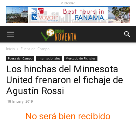
Publicidad
Inicio
Fuera del Campo
Fuera del Campo
Internacionales
Mercado de Fichajes
Los hinchas del Minnesota
United frenaron el fichaje de
Agustín Rossi
18 January, 2019
No será bien recibido