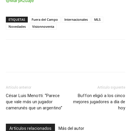
@MaryAzuaje
ETIQUETAS
Fuera del Campo
Internacionales
MLS
Novedades
Visionnoventa
Artículo anterior
Artículo siguiente
César Luis Menotti: “Parece
Buffon eligió a los cinco
que vale más un jugador
mejores jugadores a día de
camerunés que un argentino”
hoy
Artículos relacionados
Más del autor