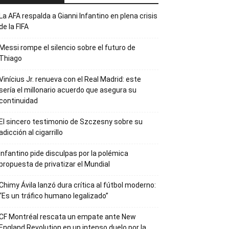
La AFA respalda a Gianni Infantino en plena crisis
de la FIFA
Messi rompe el silencio sobre el futuro de
Thiago
Vinícius Jr. renueva con el Real Madrid: este
sería el millonario acuerdo que asegura su
continuidad
El sincero testimonio de Szczesny sobre su
adicción al cigarrillo
Infantino pide disculpas por la polémica
propuesta de privatizar el Mundial
Chimy Ávila lanzó dura crítica al fútbol moderno:
“Es un tráfico humano legalizado”
CF Montréal rescata un empate ante New
England Revolution en un intenso duelo por la