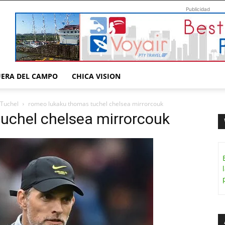
Publicidad
UERA DEL CAMPO
CHICA VISION
 Tuchel
romeo lukaku thomas tuchel chelsea mirrorcouk
uchel chelsea mirrorcouk