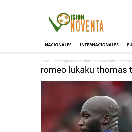
visionnoventa.com
NACIONALES
INTERNACIONALES
F
Inicio
Las explosivas declaraciones de Lukaku contra
romeo lukaku thomas t