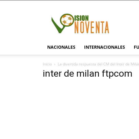
visionnoventa.com
NACIONALES
INTERNACIONALES
F
Inicio
La divertida respuesta del CM del Inter de Mil
inter de milan ftpcom