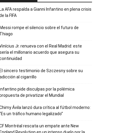
La AFA respalda a Gianni Infantino en plena crisis
de la FIFA
Messi rompe el silencio sobre el futuro de
Thiago
Vinícius Jr. renueva con el Real Madrid: este
sería el millonario acuerdo que asegura su
continuidad
El sincero testimonio de Szczesny sobre su
adicción al cigarrillo
Infantino pide disculpas por la polémica
propuesta de privatizar el Mundial
Chimy Ávila lanzó dura crítica al fútbol moderno:
“Es un tráfico humano legalizado”
CF Montréal rescata un empate ante New
England Revolution en un intenso duelo por la