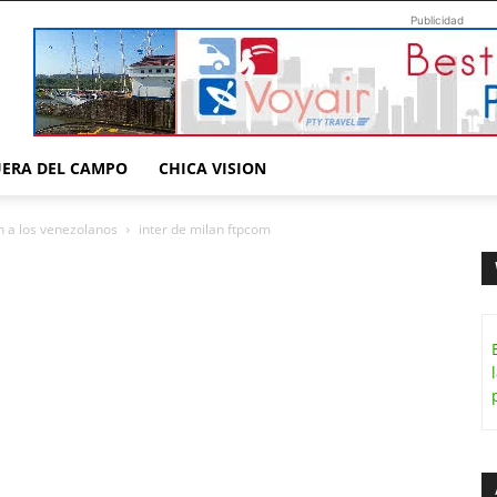
Publicidad
UERA DEL CAMPO
CHICA VISION
án a los venezolanos
inter de milan ftpcom