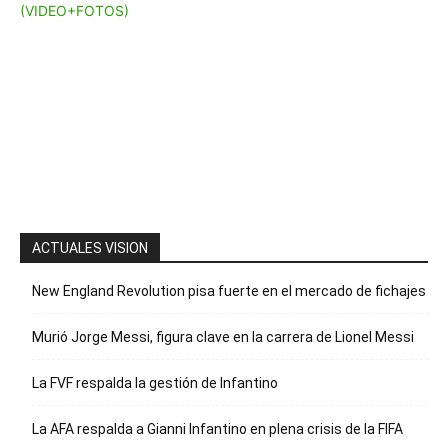
“Suscripción”
Envíanos un
mensaje con
la palabra
“Suscripción”
para recibir
nuestro
boletín
ACTUALES VISION
New England Revolution pisa fuerte en el mercado de fichajes
Murió Jorge Messi, figura clave en la carrera de Lionel Messi
La FVF respalda la gestión de Infantino
La AFA respalda a Gianni Infantino en plena crisis de la FIFA