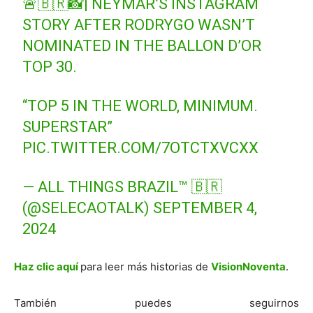
🚨🇧🇷📸| NEYMAR’S INSTAGRAM
STORY AFTER RODRYGO WASN’T
NOMINATED IN THE BALLON D’OR
TOP 30.
“TOP 5 IN THE WORLD, MINIMUM.
SUPERSTAR”
PIC.TWITTER.COM/7OTCTXVCXX
— ALL THINGS BRAZIL™ 🇧🇷
(@SELECAOTALK)
SEPTEMBER 4,
2024
Haz clic aquí
para leer más historias de
VisionNoventa
.
También puedes seguirnos