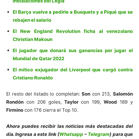
instalaciones del Legia
El Barça vuelve a pedirle a Busquets y a Piqué que se
rebajen el salario
El New England Revolution ficha al venezolano
Christian Makoun
El jugador que donará sus ganancias por jugar el
Mundial de Qatar 2022
El mítico exjugador del Liverpool que cargó contra
Cristiano Ronaldo
El resto del listado lo completan:
Son
con 213,
Salomón
Rondón
con 206 goles,
Taylor
con 199,
Wood
189 y
Firmino
con 176 cierra el Top 10.
Ahora puedes recibir las noticias más de
s
tacadas del
día. Ingresa a este link (
Whatsapp
–
Telegram
) para que