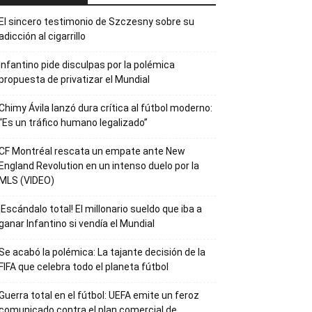
El sincero testimonio de Szczesny sobre su
adicción al cigarrillo
Infantino pide disculpas por la polémica
propuesta de privatizar el Mundial
Chimy Ávila lanzó dura crítica al fútbol moderno:
“Es un tráfico humano legalizado”
CF Montréal rescata un empate ante New
England Revolution en un intenso duelo por la
MLS (VIDEO)
¡Escándalo total! El millonario sueldo que iba a
ganar Infantino si vendía el Mundial
Se acabó la polémica: La tajante decisión de la
FIFA que celebra todo el planeta fútbol
Guerra total en el fútbol: UEFA emite un feroz
comunicado contra el plan comercial de