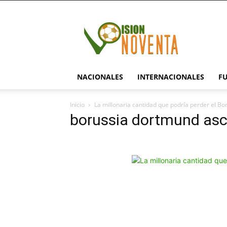
visionnoventa.com
NACIONALES
INTERNACIONALES
F
Inicio
La millonaria cantidad que podría perder el B
borussia dortmund as