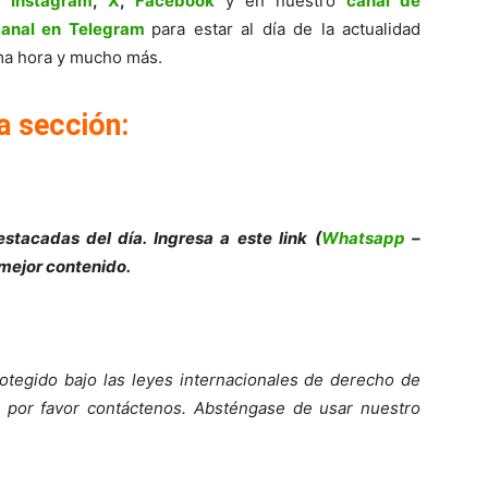
,
Instagram
,
X
,
Facebook
y en nuestro
canal de
canal en Telegram
para estar al día de la actualidad
tima hora y mucho más.
a sección:
stacadas del día. Ingresa a este link (
Whatsapp
–
 mejor contenido.
otegido bajo las leyes internacionales de derecho de
o, por favor contáctenos. Absténgase de usar nuestro