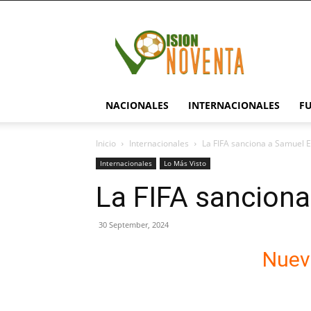
visionnoventa.com
NACIONALES
INTERNACIONALES
F
Inicio
Internacionales
La FIFA sanciona a Samuel E
Internacionales
Lo Más Visto
La FIFA sanciona
30 September, 2024
Nuev