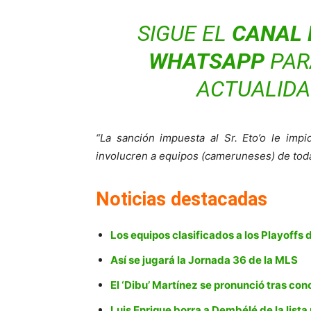
SIGUE EL
CANAL 
WHATSAPP
PARA
ACTUALIDA
“La sanción impuesta al Sr. Eto’o le imp
involucren a equipos (cameruneses) de toda
Noticias destacadas
Los equipos clasificados a los Playoffs
Así se jugará la Jornada 36 de la MLS
El ‘Dibu’ Martínez se pronunció tras con
Luis Enrique borra a Dembélé de la lista