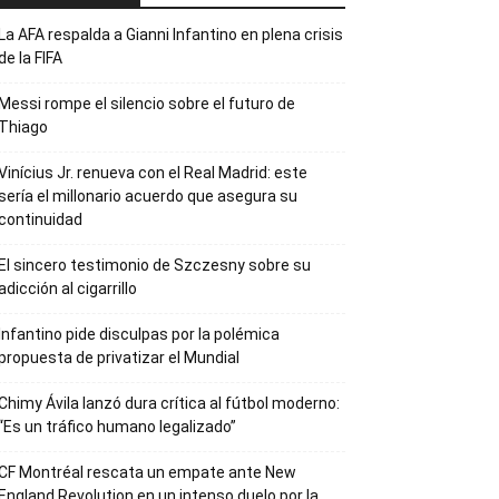
La AFA respalda a Gianni Infantino en plena crisis
de la FIFA
Messi rompe el silencio sobre el futuro de
Thiago
Vinícius Jr. renueva con el Real Madrid: este
sería el millonario acuerdo que asegura su
continuidad
El sincero testimonio de Szczesny sobre su
adicción al cigarrillo
Infantino pide disculpas por la polémica
propuesta de privatizar el Mundial
Chimy Ávila lanzó dura crítica al fútbol moderno:
“Es un tráfico humano legalizado”
CF Montréal rescata un empate ante New
England Revolution en un intenso duelo por la