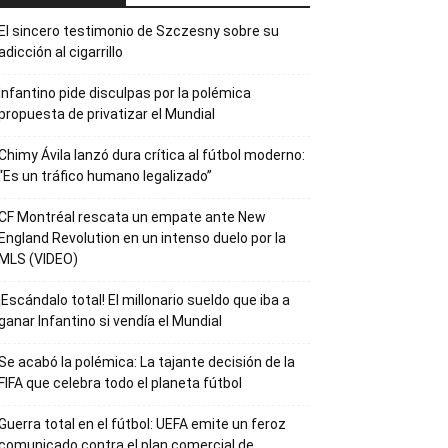
El sincero testimonio de Szczesny sobre su
adicción al cigarrillo
Infantino pide disculpas por la polémica
propuesta de privatizar el Mundial
Chimy Ávila lanzó dura crítica al fútbol moderno:
“Es un tráfico humano legalizado”
CF Montréal rescata un empate ante New
England Revolution en un intenso duelo por la
MLS (VIDEO)
¡Escándalo total! El millonario sueldo que iba a
ganar Infantino si vendía el Mundial
Se acabó la polémica: La tajante decisión de la
FIFA que celebra todo el planeta fútbol
Guerra total en el fútbol: UEFA emite un feroz
comunicado contra el plan comercial de