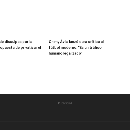
de disculpas por la
Chimy Ávila lanzó dura crítica al
opuesta de privatizar el
fútbol moderno: “Es un tráfico
humano legalizado”
Publicidad