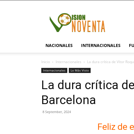
visionnoventa.com
NACIONALES
INTERNACIONALES
F
Inicio
Internacionales
La dura crítica de Vítor Roq
Internacionales
Lo Más Visto
La dura crítica d
Barcelona
8 September, 2024
Feliz de 