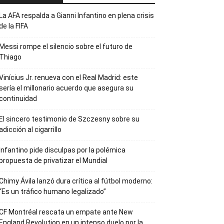
La AFA respalda a Gianni Infantino en plena crisis
de la FIFA
Messi rompe el silencio sobre el futuro de
Thiago
Vinícius Jr. renueva con el Real Madrid: este
sería el millonario acuerdo que asegura su
continuidad
El sincero testimonio de Szczesny sobre su
adicción al cigarrillo
Infantino pide disculpas por la polémica
propuesta de privatizar el Mundial
Chimy Ávila lanzó dura crítica al fútbol moderno:
“Es un tráfico humano legalizado”
CF Montréal rescata un empate ante New
England Revolution en un intenso duelo por la