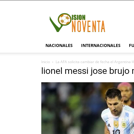
visionnoventa.com
NACIONALES
INTERNACIONALES
F
Inicio
La AFA solicita cambiar de fecha el Argentina-
lionel messi jose bruj