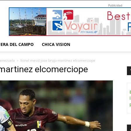
Publicidad
UERA DEL CAMPO
CHICA VISION
Venezuela
lionel messi jose brujo martinez elcomerciope
o martinez elcomerciope