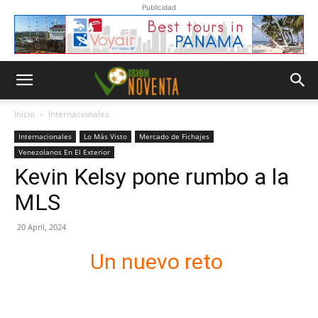
Publicidad
Inicio
Internacionales
Internacionales
Lo Más Visto
Mercado de Fichajes
Venezolanos En El Exterior
Kevin Kelsy pone rumbo a la
MLS
20 April, 2024
Un nuevo reto