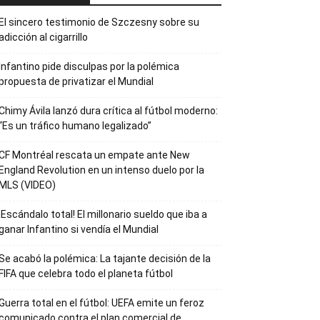
El sincero testimonio de Szczesny sobre su
adicción al cigarrillo
Infantino pide disculpas por la polémica
propuesta de privatizar el Mundial
Chimy Ávila lanzó dura crítica al fútbol moderno:
“Es un tráfico humano legalizado”
CF Montréal rescata un empate ante New
England Revolution en un intenso duelo por la
MLS (VIDEO)
¡Escándalo total! El millonario sueldo que iba a
ganar Infantino si vendía el Mundial
Se acabó la polémica: La tajante decisión de la
FIFA que celebra todo el planeta fútbol
Guerra total en el fútbol: UEFA emite un feroz
comunicado contra el plan comercial de