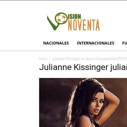
visionnoventa.com
NACIONALES
INTERNACIONALES
F
Inicio
Julianne Kissinger te dejará boquiabierto (FOT
Julianne Kissinger jul