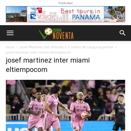
Publicidad
Inicio
Josef Martínez fue ofrecido a 3 clubes de LaLiga española
josef martinez inter miami eltiempocom
josef martinez inter miami
eltiempocom