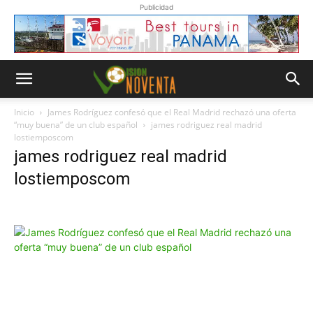
Publicidad
Inicio
James Rodríguez confesó que el Real Madrid rechazó una oferta
“muy buena” de un club español
james rodriguez real madrid
lostiemposcom
james rodriguez real madrid
lostiemposcom
Whatsapp
“Suscripción”
Envíanos un