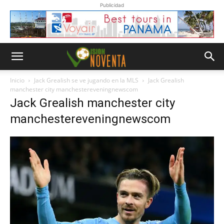
Publicidad
Inicio
Jack Grealish se ve jugando en la MLS
Jack Grealish
manchester city manchestereveningnewscom
Jack Grealish manchester city
manchestereveningnewscom