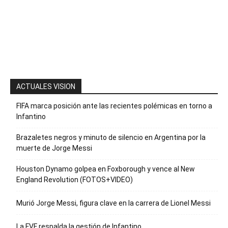
la palabra
“Suscripción”
para recibir
nuestro
boletín
ACTUALES VISION
FIFA marca posición ante las recientes polémicas en torno a
Infantino
Brazaletes negros y minuto de silencio en Argentina por la
muerte de Jorge Messi
Houston Dynamo golpea en Foxborough y vence al New
England Revolution (FOTOS+VIDEO)
Murió Jorge Messi, figura clave en la carrera de Lionel Messi
La FVF respalda la gestión de Infantino