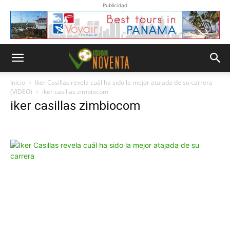
Publicidad
Inicio
Iker Casillas revela cuál ha sido la mejor atajada de su carrera
(VIDEO)
iker casillas zimbiocom
iker casillas zimbiocom
Whatsapp
“Suscripción”
Envíanos un
mensaje con
la palabra
“Suscripción”