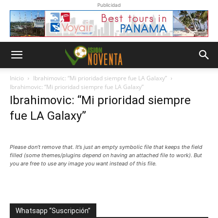
Publicidad
Inicio
Ibrahimovic: “Mi prioridad siempre fue LA Galaxy”
Ibrahimovic: “Mi prioridad siempre fue LA Galaxy”
Ibrahimovic: “Mi prioridad siempre
fue LA Galaxy”
Please don’t remove that. It’s just an empty symbolic file that keeps the field
filled (some themes/plugins depend on having an attached file to work). But
you are free to use any image you want instead of this file.
Whatsapp “Suscripción”