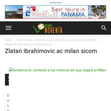
Publicidad
Inicio
Ibrahimovic contestó a los rumores de que dejará el Milan
Zlatan Ibrahimovic ac milan sicom
Zlatan Ibrahimovic ac milan sicom
Whatsapp
“Suscripción”
Envíanos un
mensaje con
la palabra
“Suscripción”