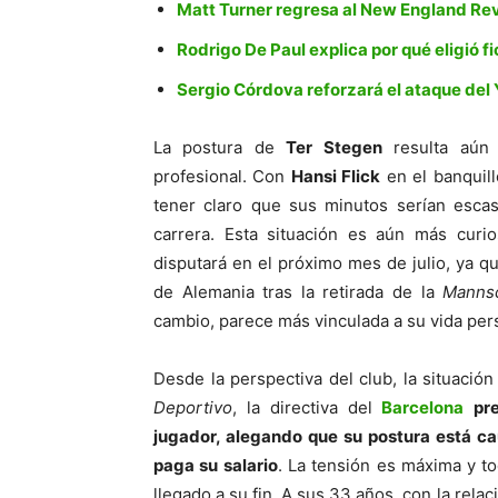
Matt Turner regresa al New England Rev
Rodrigo De Paul explica por qué eligió fi
Sergio Córdova reforzará el ataque del
La postura de
Ter Stegen
resulta aún 
profesional. Con
Hansi Flick
en el banquill
tener claro que sus minutos serían escas
carrera. Esta situación es aún más curi
disputará en el próximo mes de julio, ya 
de Alemania tras la retirada de la
Mannsc
cambio, parece más vinculada a su vida pers
Desde la perspectiva del club, la situació
Deportivo
, la directiva del
Barcelona
pr
jugador, alegando que su postura está ca
paga su salario
. La tensión es máxima y t
llegado a su fin. A sus 33 años, con la rela