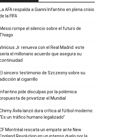
La AFA respalda a Gianni Infantino en plena crisis
de la FIFA
Messi rompe el silencio sobre el futuro de
Thiago
Vinícius Jr. renueva con el Real Madrid: este
sería el millonario acuerdo que asegura su
continuidad
El sincero testimonio de Szczesny sobre su
adicción al cigarrillo
Infantino pide disculpas por la polémica
propuesta de privatizar el Mundial
Chimy Ávila lanzó dura crítica al fútbol moderno:
“Es un tráfico humano legalizado”
CF Montréal rescata un empate ante New
England Revolution en un intenso duelo por la