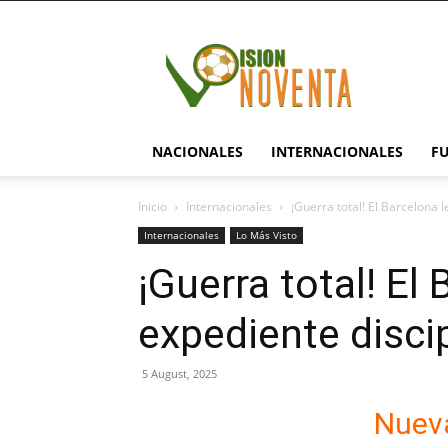
visionnoventa.com
NACIONALES
INTERNACIONALES
F
Inicio
Internacionales
¡Guerra total! El Barcelona 
Internacionales
Lo Más Visto
¡Guerra total! El
expediente discip
5 August, 2025
Nuev