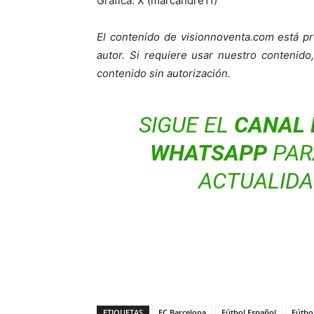
Gráfica: X (marcandre11)
El contenido de visionnoventa.com está pr
autor. Si requiere usar nuestro contenid
contenido sin autorización.
SIGUE EL
CANAL 
WHATSAPP
PARA
ACTUALIDA
ETIQUETAS
FC Barcelona
Fútbol Español
Fútbo