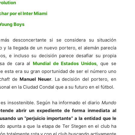
olution
char por el Inter Miami
 Young Boys
más desconcertante si se considera su situación
o y la llegada de un nuevo portero, el alemán parecía
os, e incluso su decisión parece desafiar su propia
osa de cara al
Mundial de Estados Unidos,
que se
que esta era su gran oportunidad de ser el número uno
haft
de
Manuel Neuer
. La decisión del portero, en
onal en la Ciudad Condal que a su futuro en el fútbol.
n es insostenible. Según ha informado el diario
Mundo
etende abrir un expediente de forma inmediata al
usando un “perjuicio importante” a la entidad que le
odo apunta a que la etapa de Ter Stegen en el club ha
ción totalmente rota y con el club buscando activamente