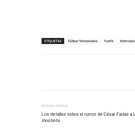
ETIQUETAS
Fútbol Venezolano
FutVe
Internaci
Artículo anterior
Los detalles sobre el rumor de César Farías a 
Vinotinto