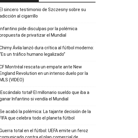
El sincero testimonio de Szczesny sobre su
adicción al cigarrillo
Infantino pide disculpas por la polémica
propuesta de privatizar el Mundial
Chimy Ávila lanzó dura crítica al fútbol moderno:
“Es un tráfico humano legalizado”
CF Montréal rescata un empate ante New
England Revolution en un intenso duelo por la
MLS (VIDEO)
¡Escándalo total! El millonario sueldo que iba a
ganar Infantino si vendía el Mundial
Se acabó la polémica: La tajante decisión de la
FIFA que celebra todo el planeta fútbol
Guerra total en el fútbol: UEFA emite un feroz
comunicado contra el plan comercial de