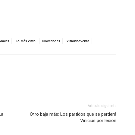
onales
Lo Más Visto
Novedades
Visionnoventa
Artículo siguiente
La
Otro baja más: Los partidos que se perderá
Vinicius por lesión