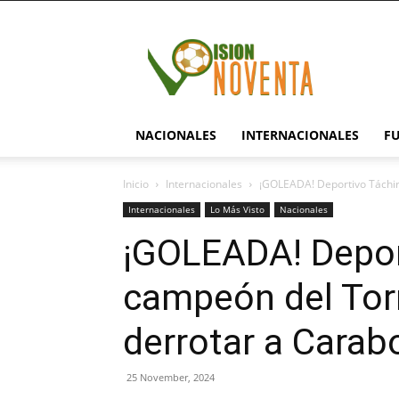
visionnoventa.com
NACIONALES
INTERNACIONALES
F
Inicio
Internacionales
¡GOLEADA! Deportivo Táchir
Internacionales
Lo Más Visto
Nacionales
¡GOLEADA! Deport
campeón del Tor
derrotar a Carab
25 November, 2024