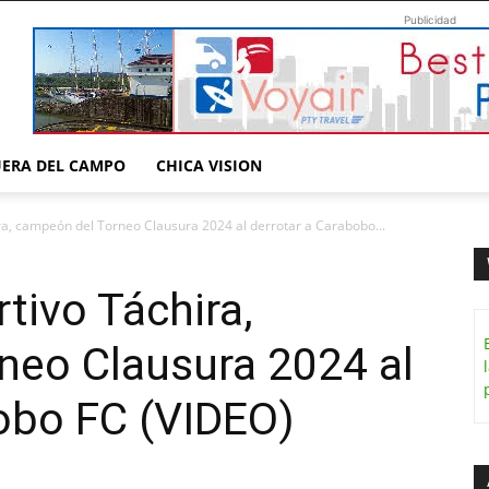
Publicidad
UERA DEL CAMPO
CHICA VISION
a, campeón del Torneo Clausura 2024 al derrotar a Carabobo...
ivo Táchira,
neo Clausura 2024 al
obo FC (VIDEO)