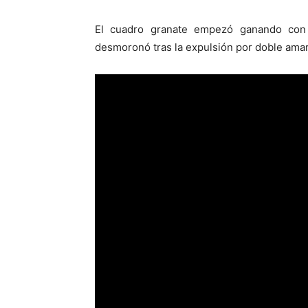
El cuadro granate empezó ganando co
desmoronó tras la expulsión por doble amar