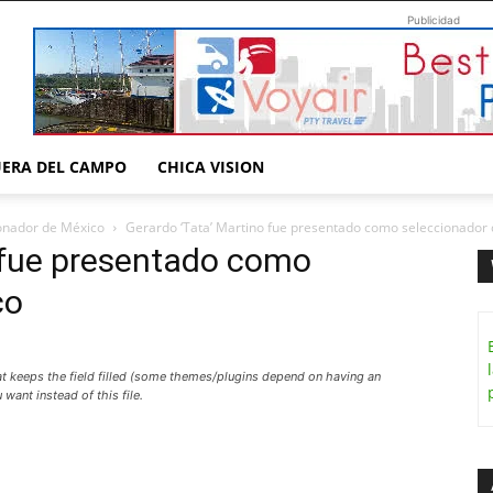
Publicidad
UERA DEL CAMPO
CHICA VISION
onador de México
Gerardo ‘Tata’ Martino fue presentado como seleccionador
o fue presentado como
co
hat keeps the field filled (some themes/plugins depend on having an
want instead of this file.