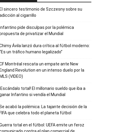
El sincero testimonio de Szczesny sobre su
adicción al cigarrillo
Infantino pide disculpas por la polémica
propuesta de privatizar el Mundial
Chimy Ávila lanzó dura crítica al fútbol moderno:
“Es un tráfico humano legalizado”
CF Montréal rescata un empate ante New
England Revolution en un intenso duelo por la
MLS (VIDEO)
¡Escándalo total! El millonario sueldo que iba a
ganar Infantino si vendía el Mundial
Se acabó la polémica: La tajante decisión de la
FIFA que celebra todo el planeta fútbol
Guerra total en el fútbol: UEFA emite un feroz
comunicado contra el plan comercial de