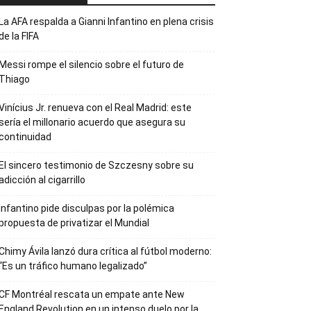
La AFA respalda a Gianni Infantino en plena crisis
de la FIFA
Messi rompe el silencio sobre el futuro de
Thiago
Vinícius Jr. renueva con el Real Madrid: este
sería el millonario acuerdo que asegura su
continuidad
El sincero testimonio de Szczesny sobre su
adicción al cigarrillo
Infantino pide disculpas por la polémica
propuesta de privatizar el Mundial
Chimy Ávila lanzó dura crítica al fútbol moderno:
“Es un tráfico humano legalizado”
CF Montréal rescata un empate ante New
England Revolution en un intenso duelo por la