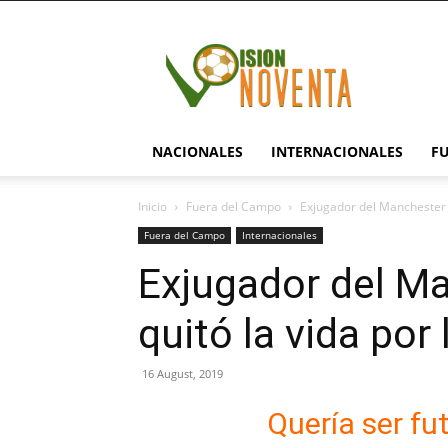
visionnoventa.com
NACIONALES
INTERNACIONALES
F
Inicio
Fuera del Campo
Exjugador del Manchester U
Fuera del Campo
Internacionales
Exjugador del Ma
quitó la vida por
16 August, 2019
Quería ser fu