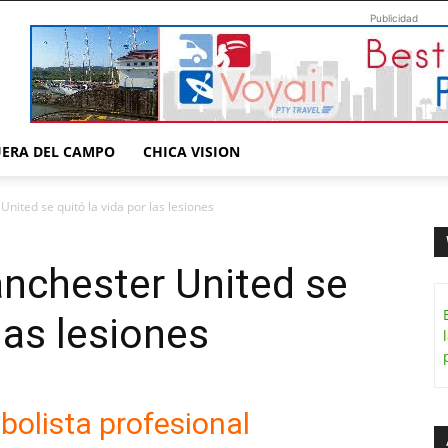
Publicidad
UERA DEL CAMPO
CHICA VISION
nited se quitó la vida por las lesiones
nchester United se
 las lesiones
tbolista profesional