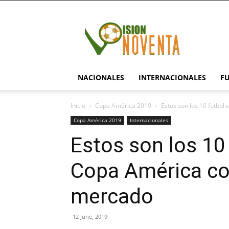
visionnoventa.com
NACIONALES
INTERNACIONALES
F
Inicio
Copa América 2019
Estos son los 10 futboli
Copa América 2019
Internacionales
Estos son los 10 
Copa América con
mercado
12 June, 2019