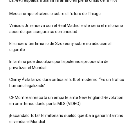
La AFA respalda a Gianni Infantino en plena crisis de la FIFA
Messi rompe el silencio sobre el futuro de Thiago
Vinícius Jr. renueva con el Real Madrid: este sería el millonario
acuerdo que asegura su continuidad
El sincero testimonio de Szczesny sobre su adicción al
cigarrillo
Infantino pide disculpas por la polémica propuesta de
privatizar el Mundial
Chimy Ávila lanzó dura crítica al fútbol moderno: “Es un tráfico
humano legalizado”
CF Montréal rescata un empate ante New England Revolution
en un intenso duelo por la MLS (VIDEO)
¡Escándalo total! El millonario sueldo que iba a ganar Infantino
si vendía el Mundial