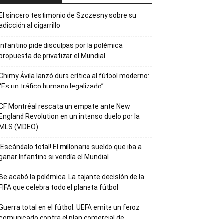
El sincero testimonio de Szczesny sobre su
adicción al cigarrillo
Infantino pide disculpas por la polémica
propuesta de privatizar el Mundial
Chimy Ávila lanzó dura crítica al fútbol moderno:
“Es un tráfico humano legalizado”
CF Montréal rescata un empate ante New
England Revolution en un intenso duelo por la
MLS (VIDEO)
¡Escándalo total! El millonario sueldo que iba a
ganar Infantino si vendía el Mundial
Se acabó la polémica: La tajante decisión de la
FIFA que celebra todo el planeta fútbol
Guerra total en el fútbol: UEFA emite un feroz
comunicado contra el plan comercial de