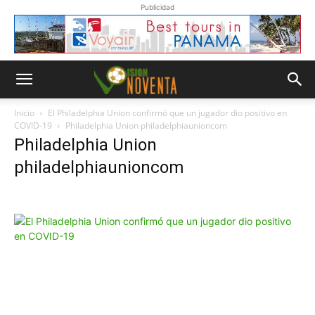
Publicidad
Inicio
El Philadelphia Union confirmó que un jugador dio positivo en
COVID-19
Philadelphia Union philadelphiaunioncom
Philadelphia Union
philadelphiaunioncom
Whatsapp
“Suscripción”
Envíanos un
mensaje con