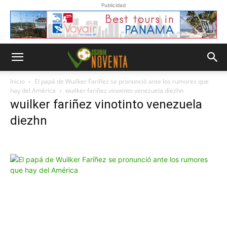
Publicidad
Inicio
El papá de Wuilker Faríñez se pronunció ante los rumores que
hay del América
wuilker fariñez vinotinto venezuela diezhn
wuilker fariñez vinotinto venezuela
diezhn
Whatsapp
“Suscripción”
Envíanos un
mensaje con