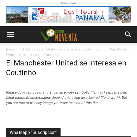
Publicidad
Inicio
El Manchester United se interesa en Coutinho
El Manchester
United se interesa en Coutinho
El Manchester United se interesa en
Coutinho
Please don’t remove that. It’s just an empty symbolic file that keeps the field
filled (some themes/plugins depend on having an attached file to work). But
you are free to use any image you want instead of this file.
Whatsapp “Suscripción”