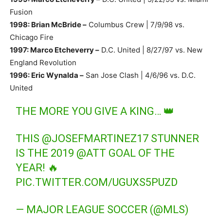
Fusion
1998: Brian McBride –
Columbus Crew | 7/9/98 vs.
Chicago Fire
1997: Marco Etcheverry –
D.C. United | 8/27/97 vs. New
England Revolution
1996: Eric Wynalda –
San Jose Clash | 4/6/96 vs. D.C.
United
THE MORE YOU GIVE A KING… 👑
THIS
@JOSEFMARTINEZ17
STUNNER
IS THE 2019
@ATT
GOAL OF THE
YEAR! 🔥
PIC.TWITTER.COM/UGUXS5PUZD
— MAJOR LEAGUE SOCCER (@MLS)