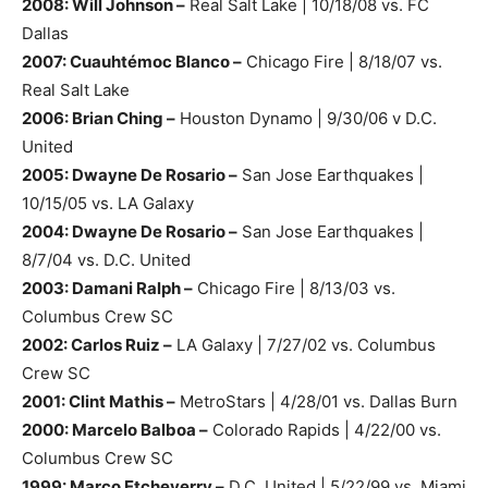
2008: Will Johnson –
Real Salt Lake | 10/18/08 vs. FC
Dallas
2007: Cuauhtémoc Blanco –
Chicago Fire | 8/18/07 vs.
Real Salt Lake
2006: Brian Ching –
Houston Dynamo | 9/30/06 v D.C.
United
2005: Dwayne De Rosario –
San Jose Earthquakes |
10/15/05 vs. LA Galaxy
2004: Dwayne De Rosario –
San Jose Earthquakes |
8/7/04 vs. D.C. United
2003: Damani Ralph –
Chicago Fire | 8/13/03 vs.
Columbus Crew SC
2002: Carlos Ruiz –
LA Galaxy | 7/27/02 vs. Columbus
Crew SC
2001: Clint Mathis –
MetroStars | 4/28/01 vs. Dallas Burn
2000: Marcelo Balboa –
Colorado Rapids | 4/22/00 vs.
Columbus Crew SC
1999: Marco Etcheverry –
D.C. United | 5/22/99 vs. Miami