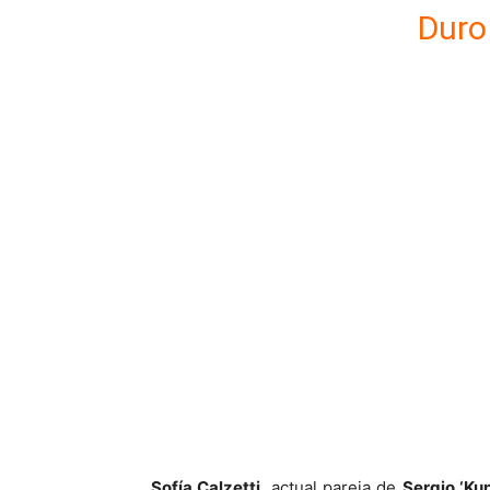
Dur
Sofía Calzetti
, actual pareja de
Sergio ‘Ku