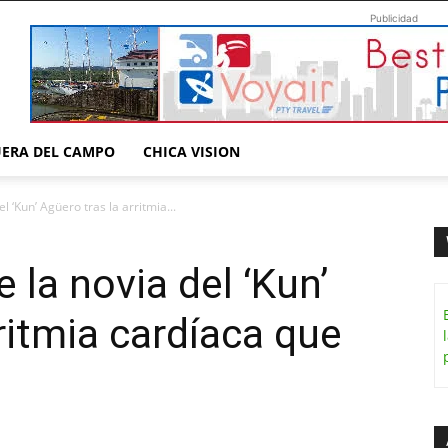
Publicidad
UERA DEL CAMPO
CHICA VISION
el ‘Kun’ Agüero tras la arritmia...
e la novia del ‘Kun’
ritmia cardíaca que