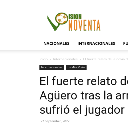
visionnoventa.com
NACIONALES
INTERNACIONALES
F
Inicio
Internacionales
El fuerte relato de la novia d
Internacionales
Lo Más Visto
El fuerte relato d
Agüero tras la ar
sufrió el jugador
22 September, 2022