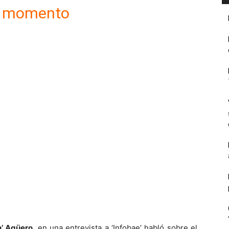
o momento
n’ Agüero
, en una entrevista a ‘Infobae’ habló sobre el