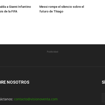
alda a Gianni Infantino
Messi rompe el silencio sobre el
sis de la FIFA
futuro de Thiago
Publicidad
BRE NOSOTROS
S
áctanos:
contacto@visionoventa.com