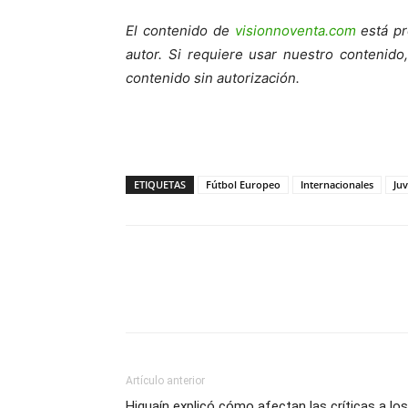
El contenido de
visionnoventa.com
está pr
autor. Si requiere usar nuestro contenid
contenido sin autorización.
ETIQUETAS
Fútbol Europeo
Internacionales
Ju
Artículo anterior
Higuaín explicó cómo afectan las críticas a los