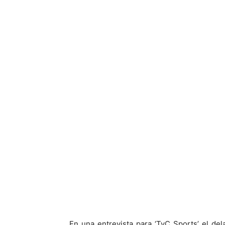
En una entrevista para ‘TyC Sports’ el de