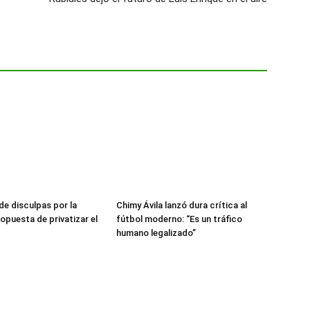
de disculpas por la
Chimy Ávila lanzó dura crítica al
opuesta de privatizar el
fútbol moderno: “Es un tráfico
humano legalizado”