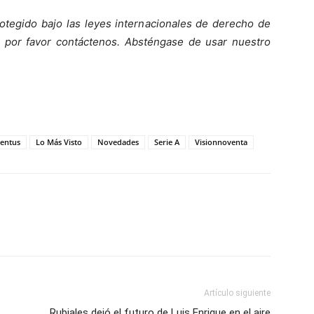
otegido bajo las leyes internacionales de derecho de
o, por favor contáctenos. Absténgase de usar nuestro
ventus
Lo Más Visto
Novedades
Serie A
Visionnoventa
Artículo siguiente
Rubiales dejó el futuro de Luis Enrique en el aire