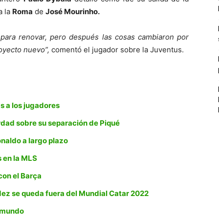
a la
Roma
de
José Mourinho.
para renovar, pero después las cosas cambiaron por
royecto nuevo”,
comentó el jugador sobre la Juventus.
s a los jugadores
rdad sobre su separación de Piqué
onaldo a largo plazo
s en la MLS
con el Barça
ndez se queda fuera del Mundial Catar 2022
l mundo