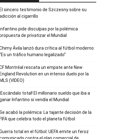
El sincero testimonio de Szczesny sobre su
adicción al cigarrillo
Infantino pide disculpas por la polémica
propuesta de privatizar el Mundial
Chimy Ávila lanzó dura crítica al fútbol moderno:
“Es un tráfico humano legalizado”
CF Montréal rescata un empate ante New
England Revolution en un intenso duelo por la
MLS (VIDEO)
¡Escándalo total! El millonario sueldo que iba a
ganar Infantino si vendía el Mundial
Se acabó la polémica: La tajante decisión de la
FIFA que celebra todo el planeta fútbol
Guerra total en el fútbol: UEFA emite un feroz
comunicado contra el plan comercial de