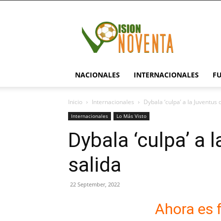
visionnoventa.com
NACIONALES
INTERNACIONALES
F
Inicio
Internacionales
Dybala ‘culpa’ a la Juventus 
Internacionales
Lo Más Visto
Dybala ‘culpa’ a 
salida
22 September, 2022
Ahora es 