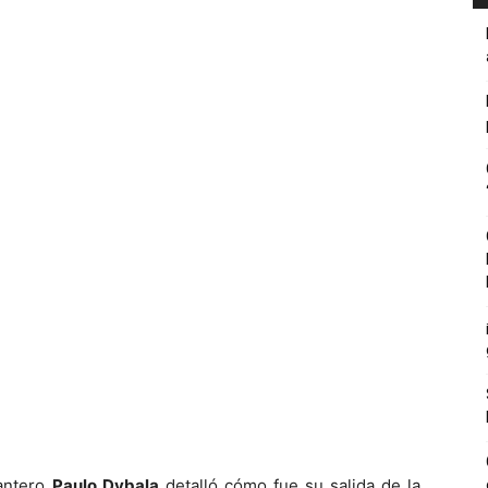
lantero
Paulo Dybala
detalló cómo fue su salida de la