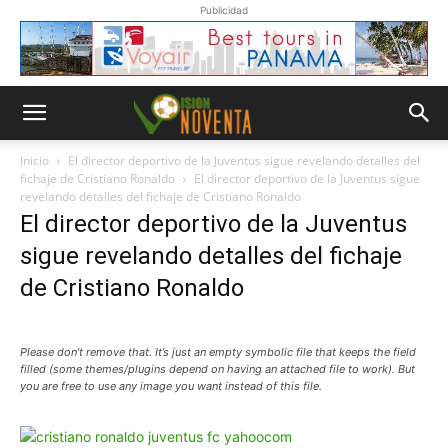
Publicidad
Inicio
El director deportivo de la Juventus sigue revelando detalles del
fichaje de Cristiano Ronaldo
El director deportivo de la Juventus sigue
revelando detalles del fichaje de Cristiano Ronaldo
El director deportivo de la Juventus
sigue revelando detalles del fichaje
de Cristiano Ronaldo
Please don’t remove that. It’s just an empty symbolic file that keeps the field
filled (some themes/plugins depend on having an attached file to work). But
you are free to use any image you want instead of this file.