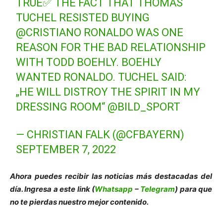
TRUE✅ THE FACT THAT THOMAS
TUCHEL RESISTED BUYING
@CRISTIANO
RONALDO WAS ONE
REASON FOR THE BAD RELATIONSHIP
WITH TODD BOEHLY. BOEHLY
WANTED RONALDO. TUCHEL SAID:
„HE WILL DISTROY THE SPIRIT IN MY
DRESSING ROOM“
@BILD_SPORT
— CHRISTIAN FALK (@CFBAYERN)
SEPTEMBER 7, 2022
Ahora puedes recibir las noticias más des
tacadas del
día. Ingresa a este link (
Whatsapp
–
Telegram
) para que
no te pierdas nuestro mejor contenido.