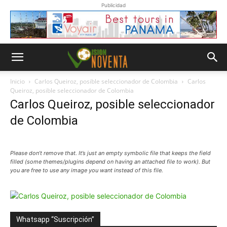
Publicidad
Inicio
Carlos Queiroz, posible seleccionador de Colombia
Carlos
Queiroz, posible seleccionador de Colombia
Carlos Queiroz, posible seleccionador
de Colombia
Please don’t remove that. It’s just an empty symbolic file that keeps the field
filled (some themes/plugins depend on having an attached file to work). But
you are free to use any image you want instead of this file.
Whatsapp “Suscripción”