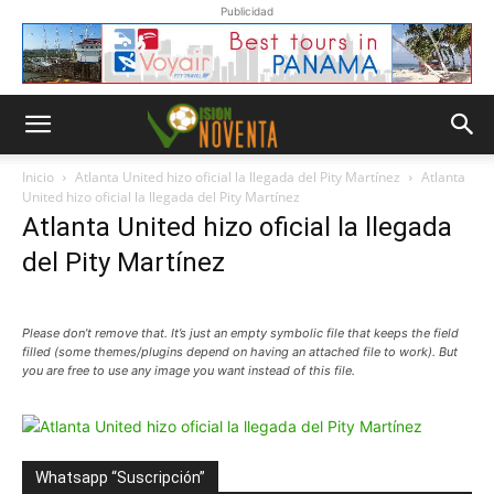
Publicidad
Inicio
Atlanta United hizo oficial la llegada del Pity Martínez
Atlanta
United hizo oficial la llegada del Pity Martínez
Atlanta United hizo oficial la llegada
del Pity Martínez
Please don’t remove that. It’s just an empty symbolic file that keeps the field
filled (some themes/plugins depend on having an attached file to work). But
you are free to use any image you want instead of this file.
Whatsapp “Suscripción”