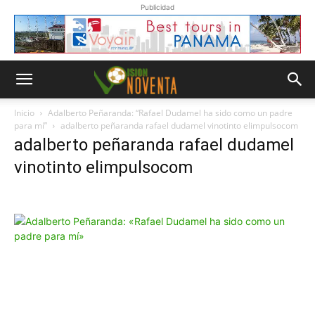
Publicidad
Inicio
Adalberto Peñaranda: “Rafael Dudamel ha sido como un padre
para mí”
adalberto peñaranda rafael dudamel vinotinto elimpulsocom
adalberto peñaranda rafael dudamel
vinotinto elimpulsocom
Whatsapp
“Suscripción”
Envíanos un
mensaje con